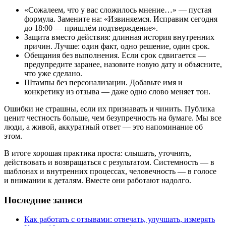
«Сожалеем, что у вас сложилось мнение…» — пустая
формула. Замените на: «Извиняемся. Исправим сегодня
до 18:00 — пришлём подтверждение».
Защита вместо действия: длинная история внутренних
причин. Лучше: один факт, одно решение, один срок.
Обещания без выполнения. Если срок сдвигается —
предупредите заранее, назовите новую дату и объясните,
что уже сделано.
Штампы без персонализации. Добавьте имя и
конкретику из отзыва — даже одно слово меняет тон.
Ошибки не страшны, если их признавать и чинить. Публика
ценит честность больше, чем безупречность на бумаге. Мы все
люди, а живой, аккуратный ответ — это напоминание об
этом.
В итоге хорошая практика проста: слышать, уточнять,
действовать и возвращаться с результатом. Системность — в
шаблонах и внутренних процессах, человечность — в голосе
и внимании к деталям. Вместе они работают надолго.
Последние записи
Как работать с отзывами: отвечать, улучшать, измерять