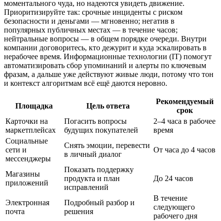
моментального чуда, но надеются увидеть движение.
Приоритизируйте так: срочные инциденты с риском
безопасности и деньгами — мгновенно; негатив в
популярных публичных местах — в течение часов;
нейтральные вопросы — в общем порядке очереди. Внутри
компании договоритесь, кто дежурит и куда эскалировать в
нерабочее время. Информационные технологии (IT) помогут
автоматизировать сбор упоминаний и алерты по ключевым
фразам, а дальше уже действуют живые люди, потому что тон
и контекст алгоритмам всё ещё даются неровно.
Рекомендуемый
Площадка
Цель ответа
срок
Карточки на
Погасить вопросы
2–4 часа в рабочее
маркетплейсах
будущих покупателей
время
Социальные
Снять эмоции, перевести
сети и
От часа до 4 часов
в личный диалог
мессенджеры
Показать поддержку
Магазины
продукта и план
До 24 часов
приложений
исправлений
В течение
Электронная
Подробный разбор и
следующего
почта
решения
рабочего дня