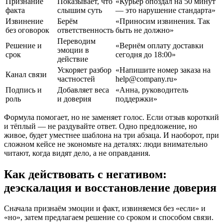
Признание
Показывает, что
«Курьер опоздал на 50 минут
факта
слышим суть
— это нарушение стандарта»
Извинение
Берём
«Приносим извинения. Так
без оговорок
ответственность
быть не должно»
Переводим
Решение и
«Вернём оплату доставки
эмоции в
срок
сегодня до 18:00»
действие
Ускоряет разбор
«Напишите номер заказа на
Канал связи
частностей
help@company.ru
»
Подпись и
Добавляет веса
«Анна, руководитель
роль
и доверия
поддержки»
Формула помогает, но не заменяет голос. Если отзыв короткий
и тёплый — не раздувайте ответ. Одно предложение, но
живое, будет уместнее шаблона на три абзаца. И наоборот, при
сложном кейсе не экономьте на деталях: люди внимательно
читают, когда видят дело, а не оправдания.
Как действовать с негативом:
деэскалация и восстановление доверия
Сначала признаём эмоции и факт, извиняемся без «если» и
«но», затем предлагаем решение со сроком и способом связи.