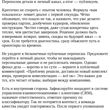
Переносим детали в личный канал, а итог — публикуем.
Критично не спорить с опытом человека. Формула «вам
показалось» ломает диалог с первой секунды. Чётко
обозначьте, что пошло не так, и назовите, что уже делаете:
проверка партии, дообучение курьеров, обновление
инструкции. Честно говоря, даже сухая конкретика здесь
теплее, чем цветистые заверения. Решение должно быть
измеримым: возврат, замена, скидка на будущий заказ — и
срок. Если требуется диагностика, сразу объясните путь и
ориентиры по времени.
Не уходите в бесконечные публичные переписки. Предложите
перейти в личный диалог, чтобы не выкладывать
персональные данные и не расплескать эмоции. Однако
финал дела — коротко и по сути — верните в публичный
комментарий: «Проблему решили, доставили новый комплект
вчера, проверили комплектацию — всё ок». Это важно для
тех, кто читает отзывы, выбирая между компаниями.
Есть и внутренняя сторона. Зафиксируйте инцидент в системе
управления взаимоотношениями с клиентами (CRM),
назначьте ответственного, отметьте причину по
классификатору. Так не потеряется контекст, а команда
качества увидит повторяемость. После первого упоминания