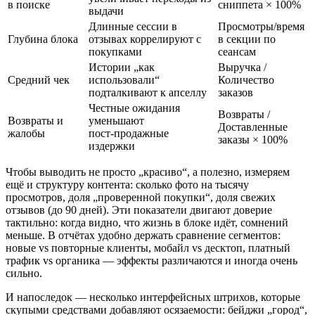
в поиске
сниппета × 100%
выдачи
Длинные сессии в
Просмотры/время
Глубина блока
отзывах коррелируют с
в секции по
покупками
сеансам
Истории „как
Выручка /
Средний чек
использовали“
Количество
подталкивают к апселлу
заказов
Честные ожидания
Возвраты /
Возвраты и
уменьшают
Доставленные
жалобы
пост‑продажные
заказы × 100%
издержки
Чтобы выводить не просто „красиво“, а полезно, измеряем
ещё и структуру контента: сколько фото на тысячу
просмотров, доля „проверенной покупки“, доля свежих
отзывов (до 90 дней). Эти показатели двигают доверие
тактильно: когда видно, что жизнь в блоке идёт, сомнений
меньше. В отчётах удобно держать сравнение сегментов:
новые vs повторные клиенты, мобайл vs десктоп, платный
трафик vs органика — эффекты различаются и иногда очень
сильно.
И напоследок — несколько интерфейсных штрихов, которые
скупыми средствами добавляют осязаемости: бейджи „город“,