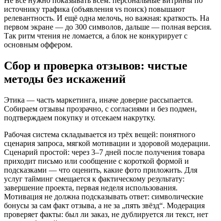
Не всё нужно показывать всем: персональные витрины по
источнику трафика (объявления vs поиск) повышают
релевантность. И ещё одна мелочь, но важная: краткость. На
первом экране — до 300 символов, дальше — полная версия.
Так ритм чтения не ломается, а блок не конкурирует с
основным оффером.
Сбор и проверка отзывов: чистые
методы без искажений
Этика — часть маркетинга, иначе доверие рассыпается.
Собираем отзывы прозрачно, с согласиями и без подмен,
подтверждаем покупку и отсекаем накрутку.
Рабочая система складывается из трёх вещей: понятного
сценария запроса, мягкой мотивации и здоровой модерации.
Сценарий простой: через 3–7 дней после получения товара
приходит письмо или сообщение с короткой формой и
подсказками — что оценить, какие фото приложить. Для
услуг тайминг смещается к фактическому результату:
завершение проекта, первая неделя использования.
Мотивация не должна подсказывать ответ: символические
бонусы за сам факт отзыва, а не за „пять звёзд“. Модерация
проверяет факты: был ли заказ, не дублируется ли текст, нет