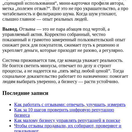
„сценарий использования“, мини‑карточки профиля автора,
метка „полезен отзыв?“. Всё это не про украшательство, а про
читабельность и фильтрацию шума. Когда шум утихают,
слышно главное — опыт реальных людей.
Вывод.
Отзывы — это не пара абзацев под чертой, а
управляемый актив. Корректно собранный, честно
показанный и грамотно замеренный пользовательский опыт
снижает риск для покупателя, сжимает путь к решению и
укрепляет деньги, которые приходят не разово, а регулярно.
Система приживается там, где команда уважает реальность.
Не боится светить минусы, отвечает по делу и строит
процессы, а не надеется на „пять звёзд любой ценой“. Тогда
социальное доказательство работает по назначению: помогает
людям выбирать уверенно, а бизнесу — расти устойчиво.
Последние записи
Как работать с отзывами: отвечать, улучшать, измерять
Как за 10 шагов проверить цифровую репутацию
бизнеса
Как малому бизнесу управлять репутацией в поиске
Чтобы отзывы продавали, их собирают, проверяют и
показывают