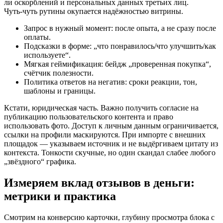
ли оскорблений и персональных данных третьих лиц.
Чуть‑чуть рутины окупается надёжностью витрины.
Запрос в нужный момент: после опыта, а не сразу после
оплаты.
Подсказки в форме: „что понравилось/что улучшить/как
используете“.
Мягкая геймификация: бейдж „проверенная покупка“,
счётчик полезности.
Политика ответов на негатив: сроки реакции, тон,
шаблоны и границы.
Кстати, юридическая часть. Важно получить согласие на
публикацию пользовательского контента и право
использовать фото. Доступ к личным данным ограничивается,
ссылки на профили маскируются. При импорте с внешних
площадок — указываем источник и не выдёргиваем цитату из
контекста. Тонкости скучные, но один скандал слабее любого
„звёздного“ графика.
Измеряем вклад отзывов в деньги:
метрики и практика
Смотрим на конверсию карточки, глубину просмотра блока с