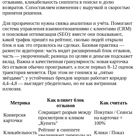
отзывами, кликабельность сниппета в поиске и долю
возвратов. Сопоставляем изменения с выручкой и скоростью
принятия решения.
Для прозрачности нужна связка аналитики и учёта. Помогают
система управления взаимоотношениями с клиентами (CRM)
и поисковая оптимизация (SEO): вместе они показывают,
какой трафик пришёл на рейтинг, сколько людей открыли
блок и как это отразилось на сделках. Базовая практика —
разнести аудитории: часть видит расширенный блок отзывов,
часть — укороченный; разница по целям и деньгам подскажет
вклад. Важна и качественная гранулярность: новая карточка
без отзывов обычно проигрывает, а после первых 8–12 оценок
траектория меняется. При этом не гонимся за „пятью
звёздами“: у устойчивых брендов хорошо работает коридор
4,4–4,8 — выглядит убедительно, но не как витринная
иллюзия.
Как влияет блок
Метрика
Как считать
отзывов
Сокращает разрыв между
Покупки / Сеансы
Конверсия
просмотром и кликом
на карточке ×
карточки
„Купить“
100%
Рейтинг в сниппете
Кликабельность
Клики / Показ
увеличивает переходы из