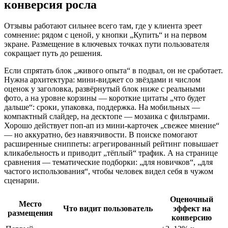
конверсия росла
Отзывы работают сильнее всего там, где у клиента зреет
сомнение: рядом с ценой, у кнопки „Купить“ и на первом
экране. Размещение в ключевых точках пути пользователя
сокращает путь до решения.
Если спрятать блок „живого опыта“ в подвал, он не сработает.
Нужна архитектура: мини‑виджет со звёздами и числом
оценок у заголовка, развёрнутый блок ниже с реальными
фото, а на уровне корзины — короткие цитаты „что будет
дальше“: сроки, упаковка, поддержка. На мобильных —
компактный слайдер, на десктопе — мозаика с фильтрами.
Хорошо действует поп‑ап из мини‑карточек „свежее мнение“
— но аккуратно, без навязчивости. В поиске помогают
расширенные сниппеты: агрегированный рейтинг повышает
кликабельность и приводит „тёплый“ трафик. А на странице
сравнения — тематические подборки: „для новичков“, „для
частого использования“, чтобы человек видел себя в чужом
сценарии.
Оценочный
Место
Что видит пользователь
эффект на
размещения
конверсию