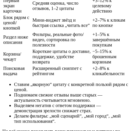
Первый
+3–12% к
Средняя оценка, число
экран
целевому
отзывов, 1–2 цитаты
карточки
действию
Блок рядом с
Мини‑виджет звёзд и
+2–7% к кликам
ценой/
быстрая ссылка „читать все“
по кнопке
кнопкой
Фильтры, реальные фото/
+1–5% к
Раздел ниже
видео, сортировка по
завершённым
описания
полезности
покупкам
Короткие цитаты о доставке,
−5–15% к
Корзина/
поддержке, удобстве
брошенным
чекаут
возврата
корзинам
Поисковая
Расширенный сниппет с
+2–8% к
выдача
рейтингом
кликабельности
Ставим „якорную“ цитату с конкретной пользой рядом с
ценой.
Поднимаем свежие отзывы выше старых —
актуальность считывается мгновенно.
Выделяем негатив с ответом поддержки —
демонстрация зрелости снижает страх.
Делаем фильтры: „мой сценарий“, „мой город“, „мой
тип использования“.