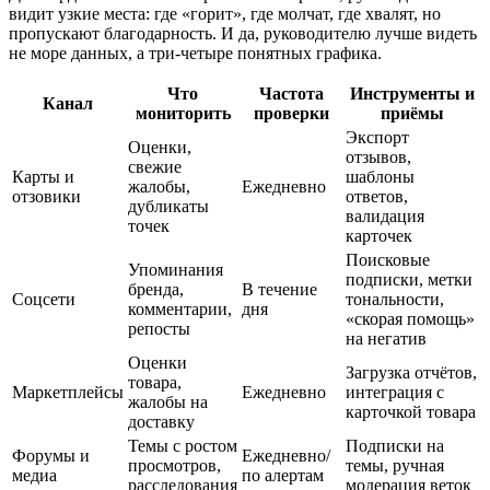
видит узкие места: где «горит», где молчат, где хвалят, но
пропускают благодарность. И да, руководителю лучше видеть
не море данных, а три‑четыре понятных графика.
Что
Частота
Инструменты и
Канал
мониторить
проверки
приёмы
Экспорт
Оценки,
отзывов,
свежие
Карты и
шаблоны
жалобы,
Ежедневно
отзовики
ответов,
дубликаты
валидация
точек
карточек
Поисковые
Упоминания
подписки, метки
бренда,
В течение
Соцсети
тональности,
комментарии,
дня
«скорая помощь»
репосты
на негатив
Оценки
Загрузка отчётов,
товара,
Маркетплейсы
Ежедневно
интеграция с
жалобы на
карточкой товара
доставку
Темы с ростом
Подписки на
Форумы и
Ежедневно/
просмотров,
темы, ручная
медиа
по алертам
расследования
модерация веток