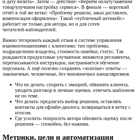
и дату визита». Затем — действие: «Вернём оплату/заменим
товар/улучшим настройку сервиса». В финале — короткий
отчёт в той же ветке: «Проблему решили, заказ доставлен,
компенсация оформлена». Такой «публичный антикейс»
работает не только для автора, но и для сотен
читателей‑наблюдателей.
Важно тегировать каждый отзыв в системе управления
взаимоотношениями с клиентами: тип проблемы,
подразделение‑владелец, стоимость ошибки, статус. Так
рождаются продуктовые улучшения: меняются регламенты,
переписываются инструкции, настраивается обучение
персонала. А ещё полезно сохранять «золотые» ответы —
лаконичные, человечные, без чиновничьих канцеляризмов.
Что не делать: спорить с эмоцией, обвинять клиента,
уводить разговор в личные оценки, отвечать шаблоном
не по теме.
Что делать: предлагать выбор решения, оставлять
контакты для офлайн‑диалога, возвращаться в ветку с
итогом.
Где усилить: попросить автора обновить оценку после
решения — спокойно, без нажима.
Метрики, цели и автоматизация