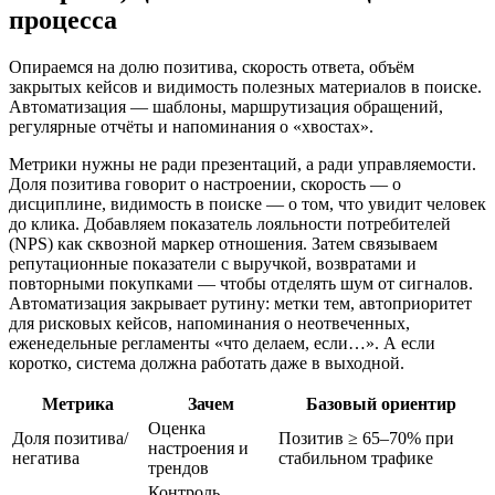
процесса
Опираемся на долю позитива, скорость ответа, объём
закрытых кейсов и видимость полезных материалов в поиске.
Автоматизация — шаблоны, маршрутизация обращений,
регулярные отчёты и напоминания о «хвостах».
Метрики нужны не ради презентаций, а ради управляемости.
Доля позитива говорит о настроении, скорость — о
дисциплине, видимость в поиске — о том, что увидит человек
до клика. Добавляем показатель лояльности потребителей
(NPS) как сквозной маркер отношения. Затем связываем
репутационные показатели с выручкой, возвратами и
повторными покупками — чтобы отделять шум от сигналов.
Автоматизация закрывает рутину: метки тем, автоприоритет
для рисковых кейсов, напоминания о неотвеченных,
еженедельные регламенты «что делаем, если…». А если
коротко, система должна работать даже в выходной.
Метрика
Зачем
Базовый ориентир
Оценка
Доля позитива/
Позитив ≥ 65–70% при
настроения и
негатива
стабильном трафике
трендов
Контроль