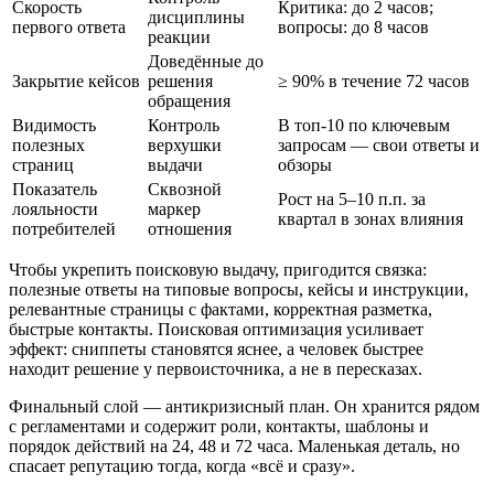
Скорость
Критика: до 2 часов;
дисциплины
первого ответа
вопросы: до 8 часов
реакции
Доведённые до
Закрытие кейсов
решения
≥ 90% в течение 72 часов
обращения
Видимость
Контроль
В топ‑10 по ключевым
полезных
верхушки
запросам — свои ответы и
страниц
выдачи
обзоры
Показатель
Сквозной
Рост на 5–10 п.п. за
лояльности
маркер
квартал в зонах влияния
потребителей
отношения
Чтобы укрепить поисковую выдачу, пригодится связка:
полезные ответы на типовые вопросы, кейсы и инструкции,
релевантные страницы с фактами, корректная разметка,
быстрые контакты. Поисковая оптимизация усиливает
эффект: сниппеты становятся яснее, а человек быстрее
находит решение у первоисточника, а не в пересказах.
Финальный слой — антикризисный план. Он хранится рядом
с регламентами и содержит роли, контакты, шаблоны и
порядок действий на 24, 48 и 72 часа. Маленькая деталь, но
спасает репутацию тогда, когда «всё и сразу».