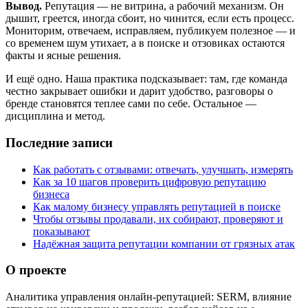
Вывод.
Репутация — не витрина, а рабочий механизм. Он
дышит, греется, иногда сбоит, но чинится, если есть процесс.
Мониторим, отвечаем, исправляем, публикуем полезное — и
со временем шум утихает, а в поиске и отзовиках остаются
факты и ясные решения.
И ещё одно. Наша практика подсказывает: там, где команда
честно закрывает ошибки и дарит удобство, разговоры о
бренде становятся теплее сами по себе. Остальное —
дисциплина и метод.
Последние записи
Как работать с отзывами: отвечать, улучшать, измерять
Как за 10 шагов проверить цифровую репутацию
бизнеса
Как малому бизнесу управлять репутацией в поиске
Чтобы отзывы продавали, их собирают, проверяют и
показывают
Надёжная защита репутации компании от грязных атак
О проекте
Аналитика управления онлайн-репутацией: SERM, влияние